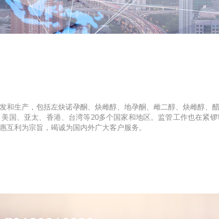
发和生产，包括左炔诺孕酮、炔雌醇、地孕酮、雌二醇、炔雌醇、
美国、亚太、香港、台湾等20多个国家和地区。监管工作也在紧
惠互利为宗旨，竭诚为国内外广大客户服务。