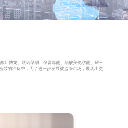
醋酸川博龙、炔诺孕酮、孕甾烯酮、醋酸美伦孕酮、雌三
锣密鼓的准备中，为了进一步发展被监管市场，展现出更